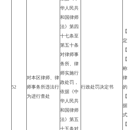
华人民共
和国律师
法》第四
【
十七条至
定
第五十条
【
对律师事
【
务所、律
称
师实施行
对本区律师、律
律
政处罚，
52
师事务所违法行
行政处罚决定书
的
依据《中
为进行查处
【
华人民共
据
和国律师
式
法》第五
【
十五条对