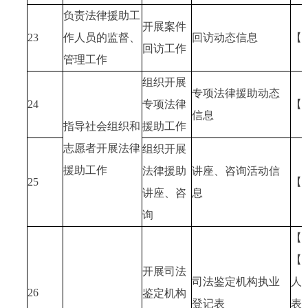
负责法律援助工
开展案件
23
作人员的监督、
回访动态信息
【
回访工作
管理工作
组织开展
专项法律援助动态
24
专项法律
【
信息
指导社会组织和
援助工作
志愿者开展法律
组织开展
援助工作
法律援助
讲座、咨询活动信
25
【
讲座、咨
息
询
【
【
开展司法
司法鉴定机构执业
人
26
鉴定机构
登记表
表