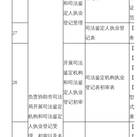
和司法鉴
证
定人执业
范
登记受理
司法鉴定人执业登
【
27
记表
务
【
【
开展司法
【
鉴定机构
司法鉴定机构执业
【
28
和司法鉴
登记表初审表
【
定人执业
负责协助市司法
型
登记初审
局开展司法鉴定
式
机构和司法鉴定
果
人执业登记受
【
理、初审以及名
【