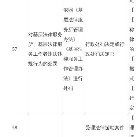
定
依照《基
【
层法律服
【
务所管理
称
对基层法律服务
办法》
律
所、基层法律服
行政处罚决定或行
57
《基层法
的
务工作者违法违
政处罚决定书
律服务工
【
规行为的处罚
作管理办
据
法》进行
式
处罚
【
行
定
【
58
受理法律援助案件
理