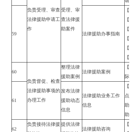
请
负责受理、审查
受理、审
【
法律援助申请工
查法律援
【
作
助案件
【
59
法律援助办事指南
【
【
【
整理法律
【
60
法律援助案例
援助案例
际
负责督促、检查
【
法律援助事项的
发布法律
法律援助业务工作
点
办理工作
61
援助动态
信息
助
信息
助
负责接待法律援
提供法律
【
62
法律援助咨询