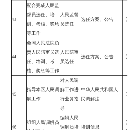
配合完成人民监
督员选任、培
人民监督
43
选任方案、公告
【
训、考核、奖惩
员选任
等工作
会同人民法院负
责人民陪审员选
人民陪审
44
选任方案、公告
【
任、培训、考
员选任
核、奖惩等工作
对人民调
指导本区人民调
解工作进
中华人民共和国人
45
【
解工作
行业务指
民调解法
导
编辑人民
组织人民调解员
【
46
调解员培
培训信息