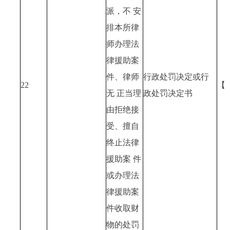
派，不 安
排本所律
师办理法
律援助案
件、律师
行政处罚决定或行
22
【
无 正当理
政处罚决定书
由拒绝接
受、擅自
终止法律
援助案 件
或办理法
律援助案
件收取财
物的处罚