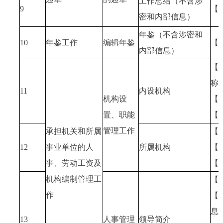
工作总结（不含涉
9
【
密和内部信息）
年鉴（不含涉密和
10
年鉴工作
编辑年鉴
【
内部信息）
【
称
11
内设机构
机构设
【
置、职能
【
管理工作
承担机关和所属
【
12
事业单位的人
所属机构
【
事、劳动工资及
【
机构编制管理工
【
作
【
息
13
人事管理
领导简介