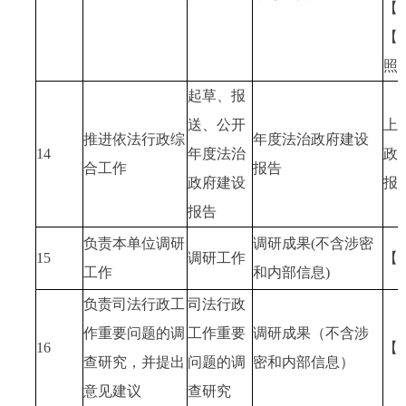
【
【
照
起草、报
送、公开
上
推进依法行政综
年度法治政府建设
14
年度法治
政
合工作
报告
政府建设
报
报告
负责本单位调研
调研成果(不含涉密
15
调研工作
【
工作
和内部信息)
负责司法行政工
司法行政
作重要问题的调
工作重要
调研成果（不含涉
16
【
查研究，并提出
问题的调
密和内部信息）
意见建议
查研究