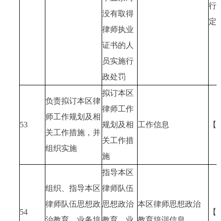
行
没有取得
定
律师执业
证书的人
员实施行
政处罚
拟订本区
负责拟订本区律
律师工作
师工作规划及相
53
规划及相
工作信息
【
关工作措施，并
关工作措
组织实施
施
指导本区
组织、指导本区
律师队伍
律师队伍思想政
思想政治
本区律师思想政治
54
【
治教育、业务培
教育、业
教育培训信息