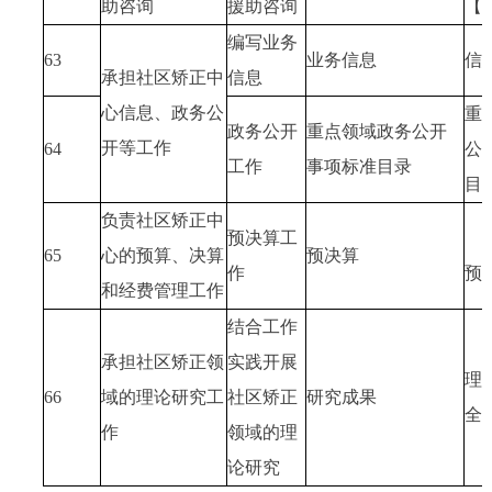
助咨询
援助咨询
【
编写业务
63
业务信息
信
承担社区矫正中
信息
心信息、政务公
重
政务公开
重点领域政务公开
开等工作
64
公
工作
事项标准目录
目
负责社区矫正中
预决算工
65
心的预算、决算
预决算
作
预
和经费管理工作
结合工作
承担社区矫正领
实践开展
理
66
域的理论研究工
社区矫正
研究成果
全
作
领域的理
论研究