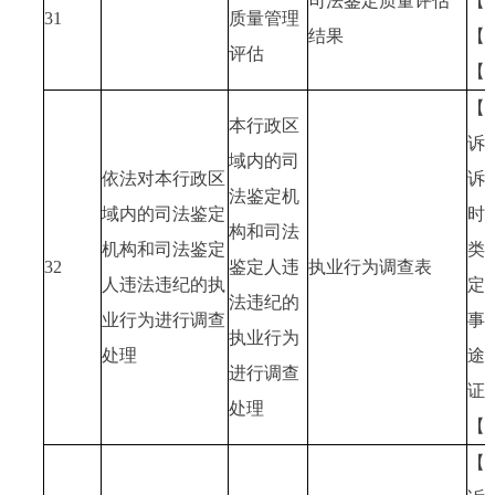
司法鉴定质量评估
【
31
质量管理
结果
【
评估
【
【
本行政区
诉
域内的司
依法对本行政区
诉
法鉴定机
域内的司法鉴定
时
构和司法
机构和司法鉴定
类
32
鉴定人违
执业行为调查表
人违法违纪的执
定
法违纪的
业行为进行调查
事
执业行为
处理
途
进行调查
证
处理
【
【