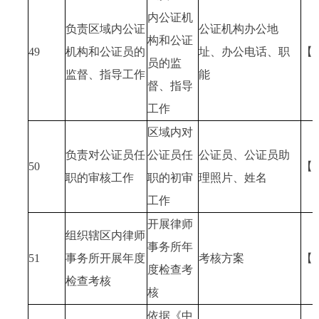
内公证机
负责区域内公证
公证机构办公地
构和公证
49
机构和公证员的
址、办公电话、职
【
员的监
监督、指导工作
能
督、指导
工作
区域内对
负责对公证员任
公证员任
公证员、公证员助
50
【
职的审核工作
职的初审
理照片、姓名
工作
开展律师
组织辖区内律师
事务所年
51
事务所开展年度
考核方案
【
度检查考
检查考核
核
依据《中