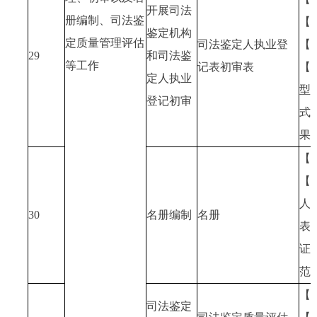
开展司法
册编制、司法鉴
【
鉴定机构
定质量管理评估
司法鉴定人执业登
【
29
和司法鉴
等工作
记表初审表
【
定人执业
型
登记初审
式
果
【
【
人
30
名册编制
名册
表
证
范
【
司法鉴定