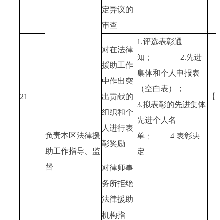
定异议的
审查
1.评选表彰通
对在法律
知；
2.先进
援助工作
集体和个人申报表
中作出突
（空白表）；
21
出贡献的
【
3.拟表彰的先进集体
组织和个
先进个人名
人进行表
负责本区法律援
单；
4.表彰决
彰奖励
助工作指导、监
定
督
对律师事
务所拒绝
法律援助
机构指