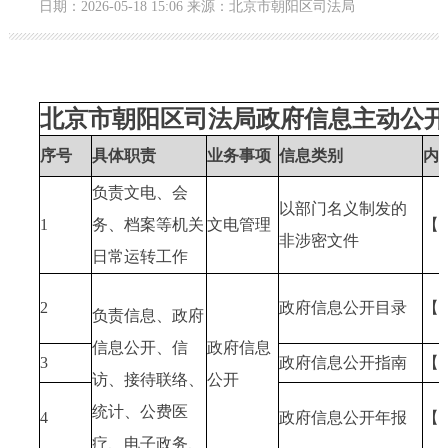
日期：2026-05-18 15:06 来源：北京市朝阳区司法局
北京市朝阳区司法局政府信息主动公开全
序号
具体职责
业务事项
信息类别
内
负责文电、会
以部门名义制发的
1
务、档案等机关
文电管理
【
非涉密文件
日常运转工作
2
政府信息公开目录
【
负责信息、政府
信息公开、信
政府信息
3
政府信息公开指南
【
访、接待联络、
公开
统计、公费医
4
政府信息公开年报
【
疗、电子政务、