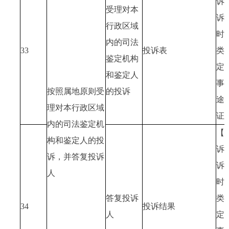
诉
受理对本
诉
行政区域
时
内的司法
33
投诉表
类
鉴定机构
定
和鉴定人
事
按照属地原则受
的投诉
途
理对本行政区域
证
内的司法鉴定机
【
构和鉴定人的投
诉
诉，并答复投诉
诉
人
时
答复投诉
类
34
投诉结果
人
定