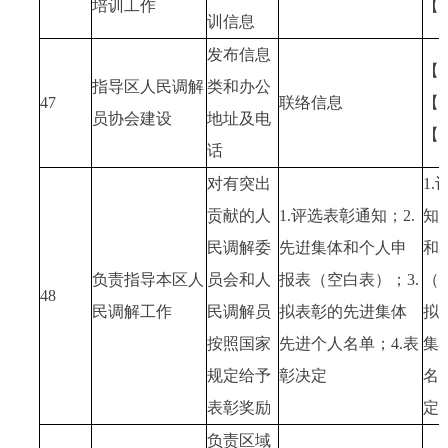
培训工作
【
训信息
发布信息
【
指导区人民调解
类和办公
47
联络信息
【
员协会建设
地址及电
【
话
对有突出
1
贡献的人
1.评选表彰通知；2.
知
民调解委
先逬集体和个人申
和
负责指导本区人
员会和人
报表（空白表）；3.
（
48
民调解工作
民调解员
拟表彰的先进集体
拟
按照国家
先进个人名单；4.表
集
规定给予
彰决定
名
表彰奖励
定
负责区域