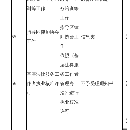
训等工作
务培训等
工作
指导区律
指导区律师协会
55
师协会工
信息类
【
工作
作
依照《基
层法律服
基层法律服务工
务工作者
56
作者执业核准许
管理办
不予受理通知书
【
可
法》进行
执业核准
许可
【