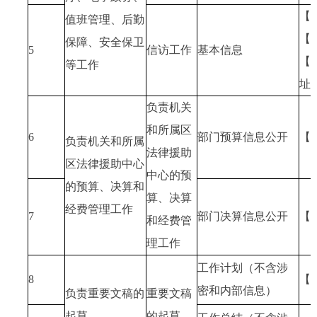
【
值班管理、后勤
【
保障、安全保卫
5
信访工作
基本信息
【
等工作
址
负责机关
和所属区
6
部门预算信息公开
【
负责机关和所属
法律援助
区法律援助中心
中心的预
的预算、决算和
算、决算
经费管理工作
7
部门决算信息公开
【
和经费管
理工作
工作计划（不含涉
8
【
密和内部信息）
负责重要文稿的
重要文稿
起草
的起草