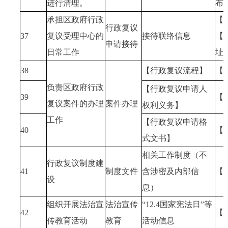
进行清理。
布
承担区政府行政
【
行政复议
37
复议受理中心的
接待联络信息
【
申请接待
日常工作
址
38
【行政复议流程】
【
负责区政府行政
【行政复议申请人
39
【
复议案件的办理
案件办理
权利义务】
工作
【行政复议申请格
40
【
式文书】
相关工作制度（不
行政复议制度建
41
制度文件
含涉密及内部信
【
设
息）
组织开展法治宣
法治宣传
“12.4国家宪法日”等
42
【
传教育活动
教育
活动信息