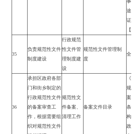
事
途
证
【
行政规范
负责规范性文件
性文件管
规范性文件管理制
35
全
制度建设
理制度建
度
设
承担区政府各部
《
门和街乡制定的
规
行政规范性文件
规范性文
案
36
的备案审查工
件备案、
备案文件目录
条
作，根据需要组
清理工作
构
织对规范性文件
政