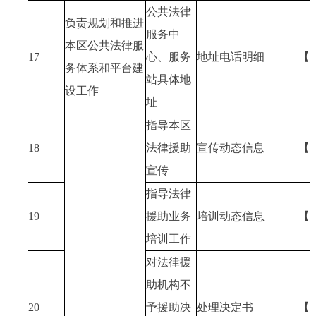
公共法律
负责规划和推进
服务中
本区公共法律服
17
心、服务
地址电话明细
【
务体系和平台建
站具体地
设工作
址
指导本区
18
法律援助
宣传动态信息
【
宣传
指导法律
19
援助业务
培训动态信息
【
培训工作
对法律援
助机构不
20
予援助决
处理决定书
【