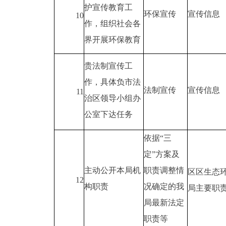
护宣传教育工
环保宣传
宣传信息
10
作，组织社会各
界开展环保教育
贵法制宣传工
作，具体负市法
法制宣传
宣传信息
11
治区领导小组办
公室下达任务
依据“三
定”方案及
主动公开本局机
职责调整情
区区生态
12
构职责
况确定的我
局主要职
局最新法定
职责等