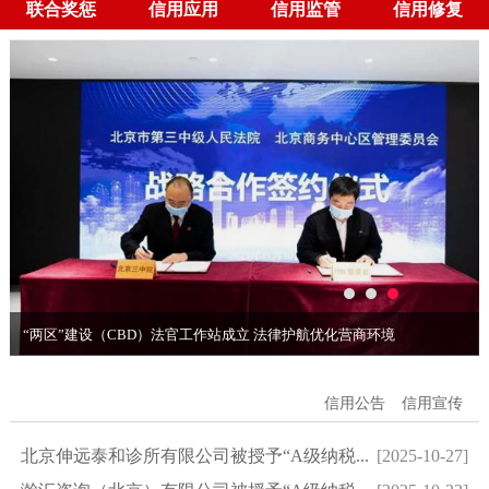
联合奖惩
信用应用
信用监管
信用修复
“两区”建设（CBD）法官工作站成立 法律护航优化营商环境
信用公告
信用宣传
北京伸远泰和诊所有限公司被授予“A级纳税...
[2025-10-27]