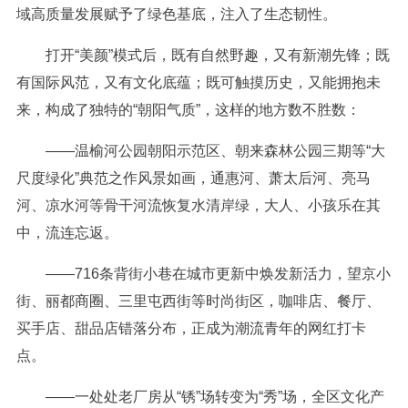
域高质量发展赋予了绿色基底，注入了生态韧性。
打开“美颜”模式后，既有自然野趣，又有新潮先锋；既
有国际风范，又有文化底蕴；既可触摸历史，又能拥抱未
来，构成了独特的“朝阳气质”，这样的地方数不胜数：
——温榆河公园朝阳示范区、朝来森林公园三期等“大
尺度绿化”典范之作风景如画，通惠河、萧太后河、亮马
河、凉水河等骨干河流恢复水清岸绿，大人、小孩乐在其
中，流连忘返。
——716条背街小巷在城市更新中焕发新活力，望京小
街、丽都商圈、三里屯西街等时尚街区，咖啡店、餐厅、
买手店、甜品店错落分布，正成为潮流青年的网红打卡
点。
——一处处老厂房从“锈”场转变为“秀”场，全区文化产