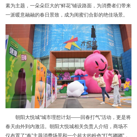
素为主题，一朵朵巨大的“鲜花”铺设路面，为消费者们带来
一派暖意融融的春日景致，成为闺蜜们合影的绝佳场景。
朝阳大悦城“城市理想计划——回春打气”活动，更是将
春天由外到内激活。朝阳大悦城相关负责人介绍，商场不
仅布置了“春”主题消费场景和一个超大的粉色“打气嘟嘟”，