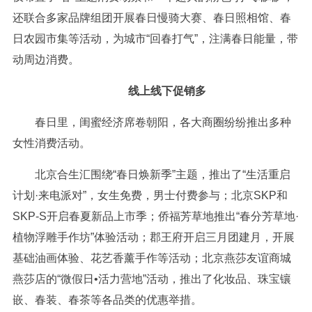
还联合多家品牌组团开展春日慢骑大赛、春日照相馆、春
日农园市集等活动，为城市“回春打气”，注满春日能量，带
动周边消费。
线上线下促销多
春日里，闺蜜经济席卷朝阳，各大商圈纷纷推出多种
女性消费活动。
北京合生汇围绕“春日焕新季”主题，推出了“生活重启
计划·来电派对”，女生免费，男士付费参与；北京SKP和
SKP-S开启春夏新品上市季；侨福芳草地推出“春分芳草地·
植物浮雕手作坊”体验活动；郡王府开启三月团建月，开展
基础油画体验、花艺香薰手作等活动；北京燕莎友谊商城
燕莎店的“微假日•活力营地”活动，推出了化妆品、珠宝镶
嵌、春装、春茶等各品类的优惠举措。