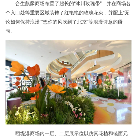
合生麒麟商场布置了超长的“冰川玫瑰带”，并在商场各
个入口处等重要区域装饰了红艳艳的玫瑰花束，并配上“无
论如何保持浪漫”“想你的风吹到了北京”等浪漫诗意的语
句。
颐堤港商场内一层、二层展示位以仿真花植和镜面元