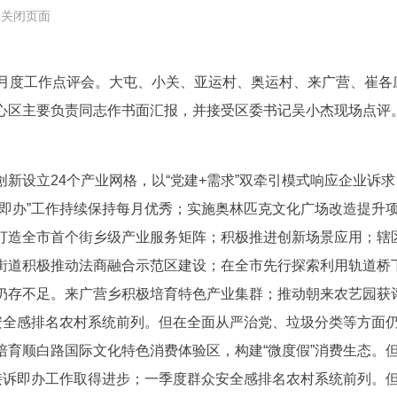
关闭页面
记月度工作点评会。大屯、小关、亚运村、奥运村、来广营、崔各
心区主要负责同志作书面汇报，并接受区委书记吴小杰现场点评
新设立24个产业网格，以“党建+需求”双牵引模式响应企业诉
诉即办”工作持续保持每月优秀；实施奥林匹克文化广场改造提升
打造全市首个街乡级产业服务矩阵；积极推进创新场景应用；辖
街道积极推动法商融合示范区建设；在全市先行探索利用轨道桥
存不足。来广营乡积极培育特色产业集群；推动朝来农艺园获评2
众安全感排名农村系统前列。但在全面从严治党、垃圾分类等方面
育顺白路国际文化特色消费体验区，构建“微度假”消费生态。但
接诉即办工作取得进步；一季度群众安全感排名农村系统前列。