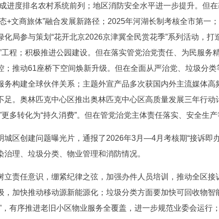
完成进度排名农村系统前列；地区消防安全水平进一步提升。但
+文商旅体”融合发展新路径；2025年河湖长制考核全市第一；
化局参与策划“花开北京2026京津冀全民赏花季”系列活动，
品”工程；积极推进公园建设。但在落实管党治党责任、为民服务
控；推动61座桥下空间焕新升级。但在全面从严治党、垃圾分类
服务构建全球伙伴关系；主题外宣产品多次获国内外主流媒体高
不足。奥林匹克中心区推出奥林匹克中心区高质量发展三年行动
”更多转化为“持久消费”。但在管党治党主体责任落实、安全生
区创建问题曝光片，通报了2026年3月—4月考核期“接诉即办”工
染治理、垃圾分类、物业管理和消防情况。
树立责任意识，绷紧纪律之弦，加强办件人员培训，推动全区接
级，加快推动移动源新能源化；垃圾分类方面要加快可回收物智
题”，有序推进老旧小区物业服务全覆盖，进一步规范业委会运行