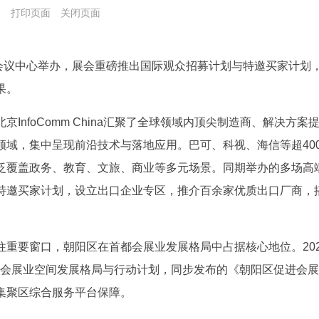
局
打印页面
关闭页面
026在国家会议中心举办，展会重磅推出国际观众招募计划与特邀买家
果。
InfoComm China汇聚了全球领域内顶尖制造商、解决方
域，集中呈现前沿技术与落地应用。巴可、科视、海信等超400
泛覆盖政务、教育、文旅、商业等多元场景。同期举办的多场高
特邀买家计划，设立出口企业专区，推介百余家优质出口厂商，
往重要窗口，朝阳区在首都会展业发展格局中占据核心地位。20
清晰界定会展业空间发展格局与行动计划，同步发布的《朝阳区促进
集聚区综合服务平台保障。