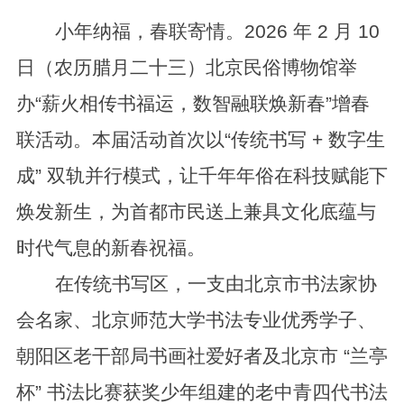
小年纳福，春联寄情。
2026 年 2 月 10
日（农历腊月二十三）
北京民俗博物馆举
办“
薪火相传书福运，数智融联焕新春
”增春
联活动。本届活动首次以“
传统书写 + 数字生
成
”
双轨并行模式，让千年年俗在科技赋能下
焕发新生，为首都市民送上兼具文化底蕴与
时代气息的新春祝福。
在传统书写区，一支由
北京市书法家协
会名家、北京师范大学书法专业优秀学子、
朝阳区老干部局书画社爱好者及北京市 “兰亭
杯” 书法比赛获奖少年
组建的老中青四代书法