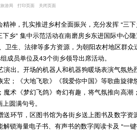
化和旅游局
打印页面
关闭页面
精神，扎实推进乡村全面振兴，充分发挥 “三下乡
三下乡” 集中示范活动在
南磨房乡
东进国际中心隆
、卫生、法律等多方资源，为朝阳农村地区群众
小组成员单位及
43个街乡领导出席活动
。
艺演出
。开场的机器人和机器狗暖场表演气氛热
恢宏；《大地飞歌》《我爱你中国》等歌曲旋律
；魔术《梦幻飞鸽》奇幻有趣，将气氛推向高潮
画上圆满句号。
赠送环节，
区图书馆
为各街乡
送上图书及数字资
能解锁海量电子书、有声书的数字阅读卡
及
“一键