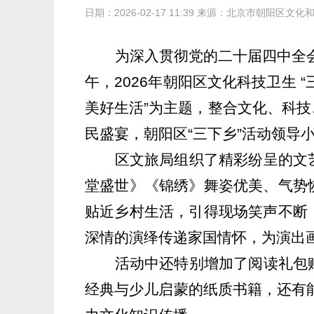
日期：2026-02-17 11:39 来源：北京市朝阳区文
为深入贯彻党的二十届四中全会
午，2026年朝阳区文化科技卫生
“
美好生活”为
主题，整合文化、科技
民盛宴，
朝阳区“三下乡”活动领导
区文旅局组织了
精彩纷呈
的
文
堂盛世》《锦绣》舞姿优美、气势
贴近乡村生活，引得现场笑声不断
深情的演绎传递家国情怀，为演出
活动中还特别
增加了
阅读礼包
经典与少儿启蒙的纸质书籍，
还有