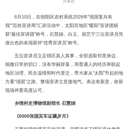
办事处
6月10日，在朝阳区农村系统2026年“强国复兴有
我”“百姓宣讲周”汇讲活动中，太阳宫地区“暖阳”宣讲团斩
获“最佳宣讲团”称号，石慧娟、白玉、祝艺宁三位宣讲员凭
借出色的表现获评“优秀宣讲员”称号。
五位宣讲员立足辖区真人真事，全部选取邻里身边、
细微日常的切口，没有华丽辞藻，用普通人的经历串联起
地区治理、民生温情和时代变迁，带大家从“太阳”升起的地
方看“强国”之路。整场宣讲立意接地气、表达有新意，收获
现场评委高度认可。
乡情村史博物馆副馆长 石慧娟
《6000张国宾车证藏岁月》