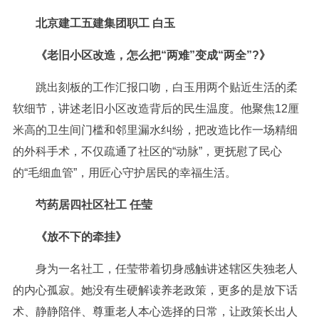
北京建工五建集团职工 白玉
《老旧小区改造，怎么把“两难”变成“两全”?》
跳出刻板的工作汇报口吻，白玉用两个贴近生活的柔
软细节，讲述老旧小区改造背后的民生温度。他聚焦12厘
米高的卫生间门槛和邻里漏水纠纷，把改造比作一场精细
的外科手术，不仅疏通了社区的“动脉”，更抚慰了民心
的“毛细血管”，用匠心守护居民的幸福生活。
芍药居四社区社工 任莹
《放不下的牵挂》
身为一名社工，任莹带着切身感触讲述辖区失独老人
的内心孤寂。她没有生硬解读养老政策，更多的是放下话
术、静静陪伴、尊重老人本心选择的日常，让政策长出人