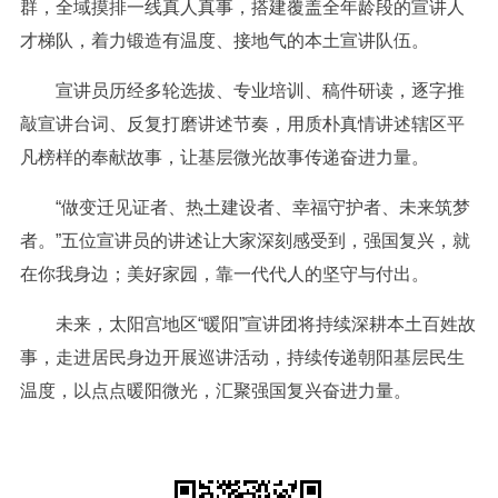
群，全域摸排一线真人真事，搭建覆盖全年龄段的宣讲人
才梯队，着力锻造有温度、接地气的本土宣讲队伍。
宣讲员历经多轮选拔、专业培训、稿件研读，逐字推
敲宣讲台词、反复打磨讲述节奏，用质朴真情讲述辖区平
凡榜样的奉献故事，让基层微光故事传递奋进力量。
“做变迁见证者、热土建设者、幸福守护者、未来筑梦
者。”五位宣讲员的讲述让大家深刻感受到，强国复兴，就
在你我身边；美好家园，靠一代代人的坚守与付出。
未来，太阳宫地区“暖阳”宣讲团将持续深耕本土百姓故
事，走进居民身边开展巡讲活动，持续传递朝阳基层民生
温度，以点点暖阳微光，汇聚强国复兴奋进力量。