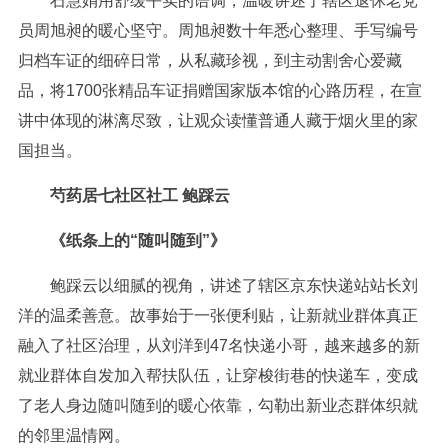
石慧娟用舒缓平实的语调，温暖讲述了辖区退休老党
员周旭昶的暖心坚守。周旭昶数十年悉心整理、手写编号
归档车证的细碎日常，从私藏珍视，到主动割舍心爱藏
品，将1700张精品车证捐赠国家版本馆的心路历程，在宣
讲中体现的淋漓尽致，让观众读懂普通人藏于烟火里的家
国担当。
芍药居七社区社工 鲍踩云
《纸条上的“随叫随到”》
鲍踩云以细腻的视角，讲述了辖区京东快递站站长刘
洋的温柔善意。故事始于一张便利贴，让新就业群体真正
融入了社区治理，从刘洋到47名快递小哥，越来越多的新
就业群体自发加入帮扶队伍，让穿梭街巷的快递车，变成
了老人身边随叫随到的暖心依靠，勾勒出新业态群体织就
的邻里温情网。