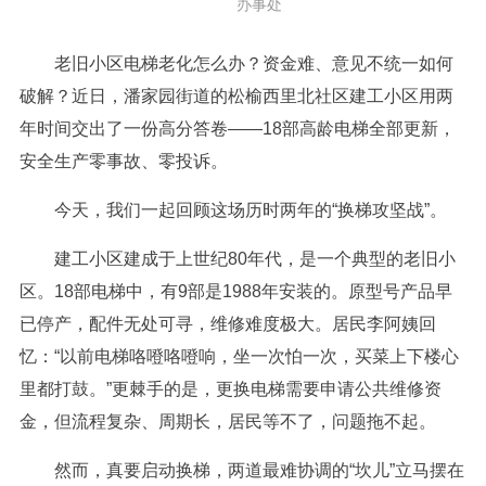
办事处
老旧小区电梯老化怎么办？资金难、意见不统一如何
破解？近日，潘家园街道的松榆西里北社区建工小区用两
年时间交出了一份高分答卷——18部高龄电梯全部更新，
安全生产零事故、零投诉。
今天，我们一起回顾这场历时两年的“换梯攻坚战”。
建工小区建成于上世纪80年代，是一个典型的老旧小
区。18部电梯中，有9部是1988年安装的。原型号产品早
已停产，配件无处可寻，维修难度极大。居民李阿姨回
忆：“以前电梯咯噔咯噔响，坐一次怕一次，买菜上下楼心
里都打鼓。”更棘手的是，更换电梯需要申请公共维修资
金，但流程复杂、周期长，居民等不了，问题拖不起。
然而，真要启动换梯，两道最难协调的“坎儿”立马摆在