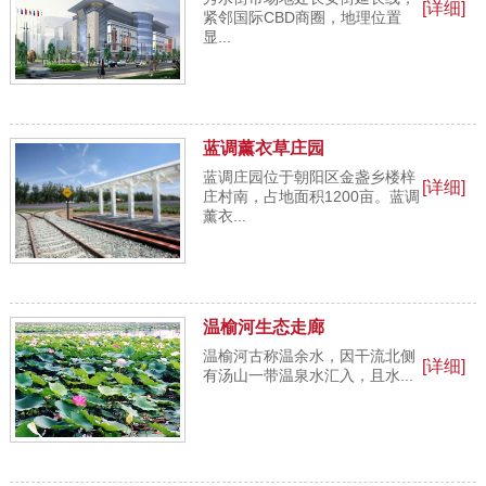
[详细]
紧邻国际CBD商圈，地理位置
显...
蓝调薰衣草庄园
蓝调庄园位于朝阳区金盏乡楼梓
[详细]
庄村南，占地面积1200亩。蓝调
薰衣...
温榆河生态走廊
温榆河古称温余水，因干流北侧
[详细]
有汤山一带温泉水汇入，且水...