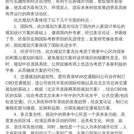
的可实施性和经济合理性，有利于完善城市功能，塑造城市新形
象，使其成为富有活力、环境宜人、适应未来科技发展趋势及高效
有序运行的商务活动区。
此次规划方案体现了以下几个方面的特点：
1、国际性。此次规划方案是在综合了国内外八家设计单位的
规划设计方案的基础上，邀请国内外专家，经过多次论证，并吸收
了市、区领导近期国际考察带回的先进理念，反复研究修改形成
的，因此规划方案体现了国际先进水平。
2、经济可行性。此次规划方案充分考虑了商务中心区内现有
的和重点规划的项目，避免规划方案对这些项目的颠覆性意见。同
时，规划中在道路系统、公用设施布局上也适当考虑了各家利益的
平衡，从而确保方案的可行性。
3、交通规划的超前性。委托香港
MVA交通顾问公司合作制订
CBD交通规划，该公司依托丰富的国际经验以及在北京市总体交通
规划的基础上，根据《北京市道路网系统规划方案》，结合CBD地
区的实际，综合考虑北京未来十年中的汽车化水平、公共交通(包括
轨道交通)、行人系统和停车系统的发展趋势，经反复论证，制订出
兼顾宏观与微观、近期和远期，分期实施的交通规划方案。
4、多元复合性。规划中的商务中心区是一个具有多功能、高
度复合的区域，在满足商务活动的同时，还具有文化、科技、娱
乐、居住等其他功能。同时，她也是一个以人为本的城市社区，人
文色彩浓厚，规划设计了一系列广场、主题公园等公共开放空间，