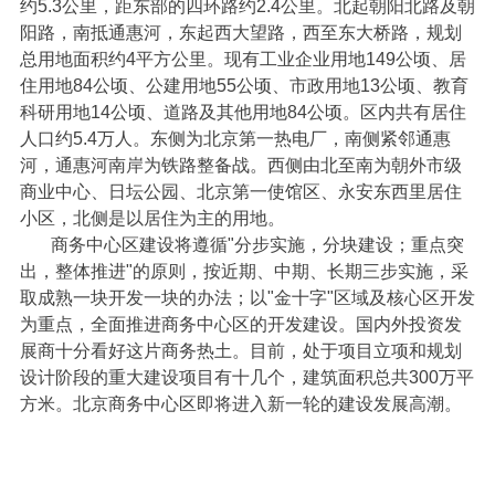
约5.3公里，距东部的四环路约2.4公里。北起朝阳北路及朝
阳路，南抵通惠河，东起西大望路，西至东大桥路，规划
总用地面积约4平方公里。现有工业企业用地149公顷、居
住用地84公顷、公建用地55公顷、市政用地13公顷、教育
科研用地14公顷、道路及其他用地84公顷。区内共有居住
人口约5.4万人。东侧为北京第一热电厂，南侧紧邻通惠
河，通惠河南岸为铁路整备战。西侧由北至南为朝外市级
商业中心、日坛公园、北京第一使馆区、永安东西里居住
小区，北侧是以居住为主的用地。
商务中心区建设将遵循
"分步实施，分块建设；重点突
出，整体推进"的原则，按近期、中期、长期三步实施，采
取成熟一块开发一块的办法；以"金十字"区域及核心区开发
为重点，全面推进商务中心区的开发建设。国内外投资发
展商十分看好这片商务热土。目前，处于项目立项和规划
设计阶段的重大建设项目有十几个，建筑面积总共300万平
方米。北京商务中心区即将进入新一轮的建设发展高潮。