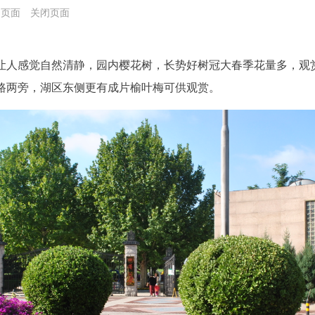
印页面
关闭页面
让人感觉自然清静，园内樱花树，长势好树冠大春季花量多，观
路两旁，湖区东侧更有成片榆叶梅可供观赏。