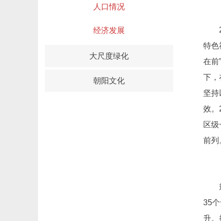
人口情况
经济发展
特色
大尺度绿化
在前
下，
朝阳文化
坚持
效。
区级
前列
35
升。