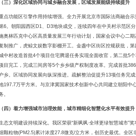
（三）深化区域协同与城乡融合发展，区域发展能级持续提升
重点功能区引擎作用持续增强。全力开展北京市国际法商融合示
第6。朝阳园西区D1、D3地块成交，连续四年在中关村示范区
施奥林匹克中心区高质量发展三年行动计划，国家会议中心二期
复制推广，虎鲸文娱数字影棚开工。金盏中区街区控规获批，第
城中村改造首批4个项目住宅腾退任务实现全面收官，第二批5个
项目完工，完成三间房等5个乡乡级产权制度改革。完成首批38
户乡。区域协同发展向纵深推进。疏解整治促提升13项任务完成量
地197.7万平方米。与京津冀国家技术创新中心共同建立朝阳中
务。
（四）着力增强城市治理效能，城市精细化智慧化水平有效提升
生态文明建设持续深化。我区荣获“新飒飒·全球更绿智慧城市”
细颗粒物(PM2.5)累计浓度27.8微克/立方米，创历史最优。