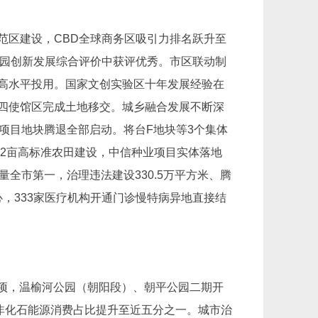
范区建设，CBD全球商务区吸引力排名跃升至
分园创新发展综合评价中获评优秀。市区联动制
高水平投用。国家文创实验区十年发展经验在
四使馆区完成土地移交。城乡融合发展不断深
项目地块腾退全部启动。将台F地块等3个集体
62亩高标准农田建设，中信种业项目实体落地
全市第一，治理违法建设330.5万平方米、腾
心，333家医疗机构开通门诊慢特病异地直接结
奖项，温榆河公园（朝阳段）、朝平公园二期开
全区非化石能源消费占比提升至近五分之一。城市治