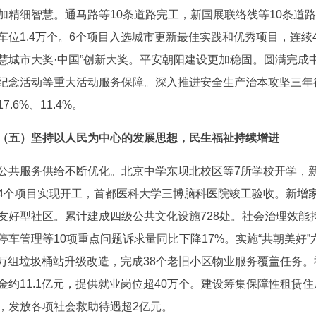
加精细智慧。通马路等10条道路完工，新国展联络线等10条道
车位1.4万个。6个项目入选城市更新最佳实践和优秀项目，连续4
慧城市大奖·中国”创新大奖。平安朝阳建设更加稳固。圆满完成
纪念活动等重大活动服务保障。深入推进安全生产治本攻坚三年
7.6%、11.4%。
（五）坚持以人民为中心的发展思想，民生福祉持续增进
公共服务供给不断优化。北京中学东坝北校区等7所学校开学，新
4个项目实现开工，首都医科大学三博脑科医院竣工验收。新增家
友好型社区。累计建成四级公共文化设施728处。社会治理效能
停车管理等10项重点问题诉求量同比下降17%。实施“共朝美好
32万组垃圾桶站升级改造，完成38个老旧小区物业服务覆盖任务
金约11.1亿元，提供就业岗位超40万个。建设筹集保障性租赁住房
，发放各项社会救助待遇超2亿元。