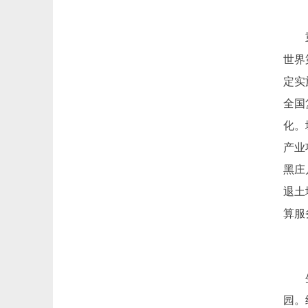
世界
定实
全国
化。
产业
黑庄
退土
算服
园。