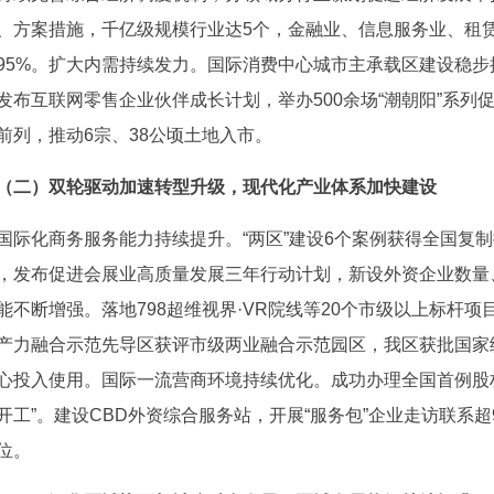
、方案措施，千亿级规模行业达5个，金融业、信息服务业、租
95%。扩大内需持续发力。国际消费中心城市主承载区建设稳步
发布互联网零售企业伙伴成长计划，举办500余场“潮朝阳”系
前列，推动6宗、38公顷土地入市。
（二）双轮驱动加速转型升级，现代化产业体系加快建设
国际化商务服务能力持续提升。“两区”建设6个案例获得全国复制
，发布促进会展业高质量发展三年行动计划，新设外资企业数量
能不断增强。落地798超维视界·VR院线等20个市级以上标杆项
产力融合示范先导区获评市级两业融合示范园区，我区获批国家级
心投入使用。国际一流营商环境持续优化。成功办理全国首例股
开工”。建设CBD外资综合服务站，开展“服务包”企业走访联系超
位。