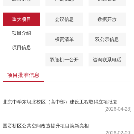
重大项目
会议信息
数据开放
项目介绍
权责清单
双公示信息
项目信息
双随机一公开
咨询联系电话
项目批准信息
北京中学东坝北校区（高中部）建设工程取得立项批复
[2026-04-28]
国贸桥区公共空间改造提升项目焕新亮相
[2026-02-09]