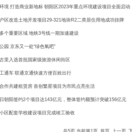
环境 打造商业新地标 朝阳区2023年重点环境建设项目全面启动
户区改造土地开发项目29-321地块R2二类居住用地成功挂牌
多个重要区域 地铁3号线一期加速建设
公园 京东又一处“绿色氧吧”
古里入选首批国家级旅游休闲街区
工通车 联通京通快速方便百姓出行
合作共建租赁房 首创繁星项目为市民点亮生活
日朝阳签约2个项目达143亿元，整体签约额预计突破156亿元
小区配套学校建设项目完成竣工验收
共5页 当前第1页
首页
上一页