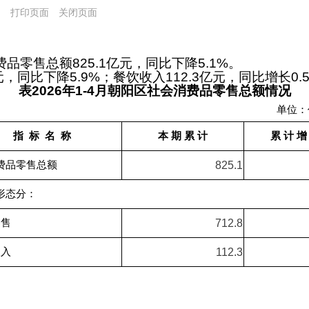
局
打印页面
关闭页面
费品零售总额
825.1
亿元，同比下降
5.1
%。
元，
同比
下降
5.9
%；餐饮收入
112.3
亿元，
同比增长
0.
表202
6
年
1-
4
月
朝阳区社会消费品零售总
额
情况
单位：
指 标 名 称
本 期 累 计
累 计 增
费品零售总额
825.1
形态分：
售
712.8
入
112.3